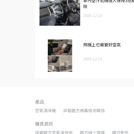
車內空汙危機達人傳授3招
除
2025-12-15
飛機上也需要好空氣
2025-12-15
產品
空氣清淨機
詳看圓方病毒檢測報告
購買資訊
探索圓方空氣凈技術
圓方線上商城
圓方配件