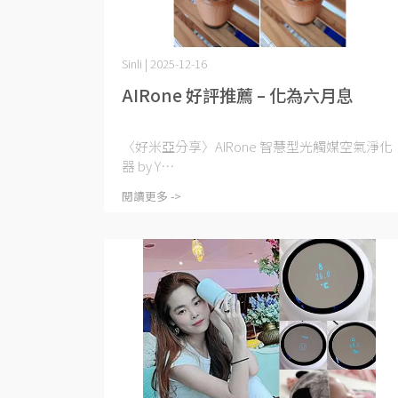
Sinli | 2025-12-16
AIRone 好評推薦 – 化為六月息
〈好米亞分享〉AIRone 智慧型光觸媒空氣淨化
器 by Y⋯
閱讀更多 ->