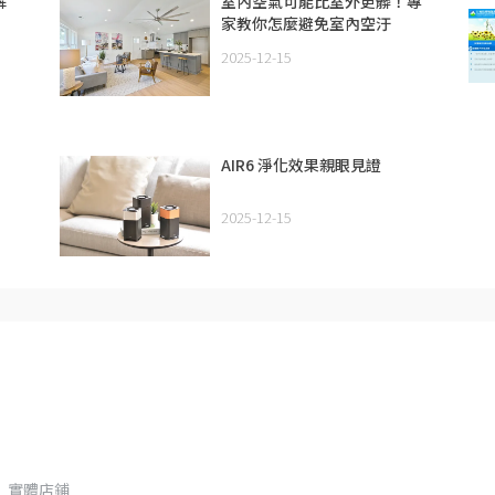
解
室內空氣可能比室外更髒！專
家教你怎麼避免室內空汙
2025-12-15
AIR6 淨化效果親眼見證
2025-12-15
實體店鋪