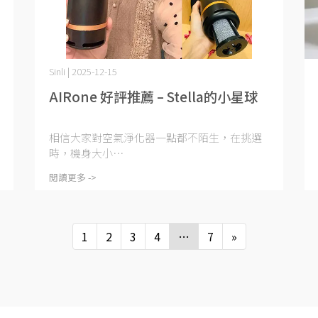
Sinli | 2025-12-15
AIRone 好評推薦 – Stella的小星球
相信大家對空氣淨化器一點都不陌生，在挑選
時，機身大小⋯
閱讀更多 ->
1
2
3
4
…
7
»