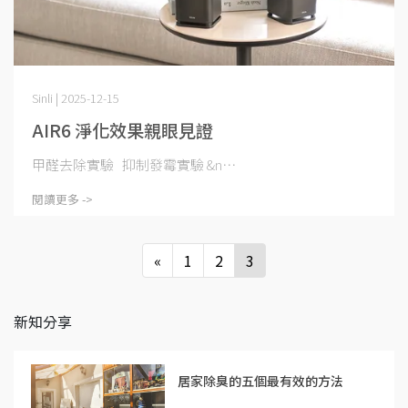
Sinli | 2025-12-15
AIR6 淨化效果親眼見證
甲醛去除實驗 抑制發霉實驗 &n⋯
閱讀更多 ->
«
1
2
3
新知分享
居家除臭的五個最有效的方法