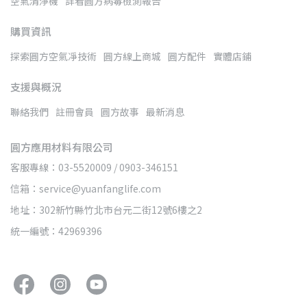
空氣清淨機
詳看圓方病毒檢測報告
購買資訊
探索圓方空氣凈技術
圓方線上商城
圓方配件
實體店鋪
支援與概況
聯絡我們
註冊會員
圓方故事
最新消息
圓方應用材料有限公司
客服專線：03-5520009 / 0903-346151
信箱：service@yuanfanglife.com
地址：302新竹縣竹北市台元二街12號6樓之2
統一編號：42969396