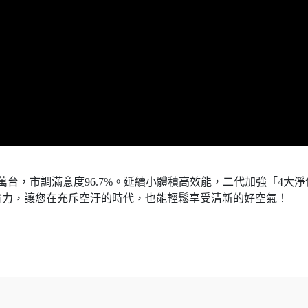
台，市調滿意度96.7%。延續小體積高效能，二代加強「4大淨
省力，讓您在充斥空汙的時代，也能輕鬆享受清新的好空氣！