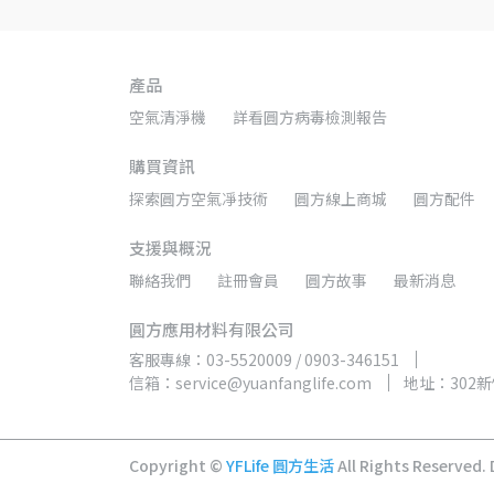
產品
空氣清淨機
詳看圓方病毒檢測報告
購買資訊
探索圓方空氣凈技術
圓方線上商城
圓方配件
支援與概況
聯絡我們
註冊會員
圓方故事
最新消息
圓方應用材料有限公司
客服專線：03-5520009 / 0903-346151
信箱：service@yuanfanglife.com
地址：302
Copyright ©
YFLife 圓方生活
All Rights Reserved.