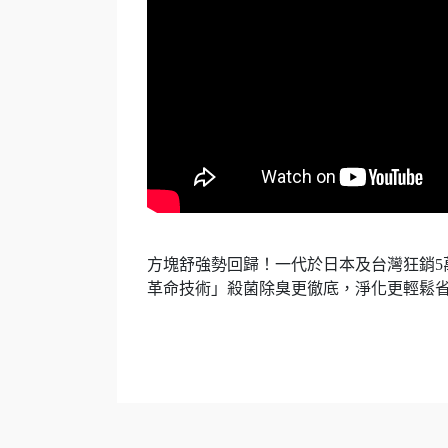
方塊舒強勢回歸！一代於日本及台灣狂銷5萬
革命技術」殺菌除臭更徹底，淨化更輕鬆