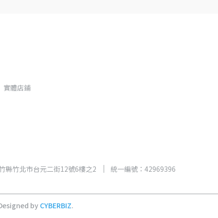
實體店鋪
新竹縣竹北市台元二街12號6樓之2
統一編號：42969396
Designed by
CYBERBIZ
.