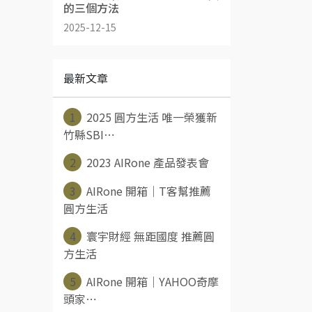
的三個方法
2025-12-15
最新文章
1
2025 圓方生活 唯一榮獲新
竹縣SBI⋯
2
2023 AIRone 產品發表會
3
AIRone 開箱｜T客幫推薦
圓方生活
4
寰宇財經 無距國度 推薦圓
方生活
5
AIRone 開箱｜YAHOO奇摩
頭家⋯