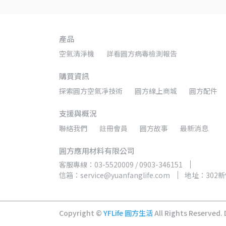
產品
空氣清淨機
詳看圓方病毒檢測報告
購買資訊
探索圓方空氣凈技術
圓方線上商城
圓方配件
支援與概況
聯絡我們
註冊會員
圓方故事
最新消息
圓方應用材料有限公司
客服專線：03-5520009 / 0903-346151
信箱：service@yuanfanglife.com
地址：302
Copyright ©
YFLife 圓方生活
All Rights Reserved.