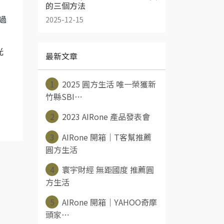
的三個方法
2025-12-15
過
光
最新文章
1
2025 圓方生活 唯一榮獲新
竹縣SBI⋯
2
2023 AIRone 產品發表會
3
AIRone 開箱｜T客幫推薦
圓方生活
4
寰宇財經 無距國度 推薦圓
方生活
5
AIRone 開箱｜YAHOO奇摩
頭家⋯