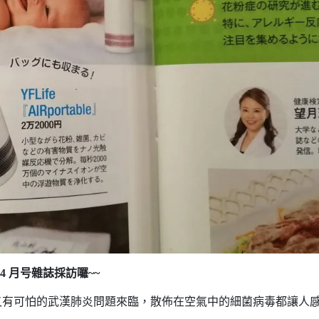
年 04 月号雜誌採訪囉~~
又有可怕的武漢肺炎問題來臨，散佈在空氣中的細菌病毒都讓人