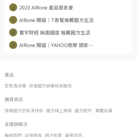
2
2023 AIRone 產品發表會
3
AIRone 開箱｜T客幫推薦圓方生活
4
寰宇財經 無距國度 推薦圓方生活
5
AIRone 開箱｜YAHOO奇摩 頭家⋯
產品
空氣清淨機
詳看圓方病毒檢測報告
購買資訊
探索圓方空氣凈技術
圓方線上商城
圓方配件
實體店鋪
支援與概況
聯絡我們
註冊會員
圓方故事
最新消息