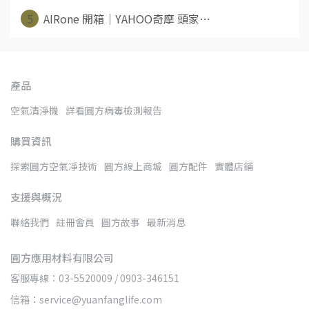
5
AIRone 開箱｜YAHOO奇摩 頭家⋯
產品
空氣清淨機
詳看圓方病毒檢測報告
購買資訊
探索圓方空氣凈技術
圓方線上商城
圓方配件
實體店鋪
支援與概況
聯絡我們
註冊會員
圓方故事
最新消息
圓方應用材料有限公司
客服專線：03-5520009 / 0903-346151
信箱：service@yuanfanglife.com