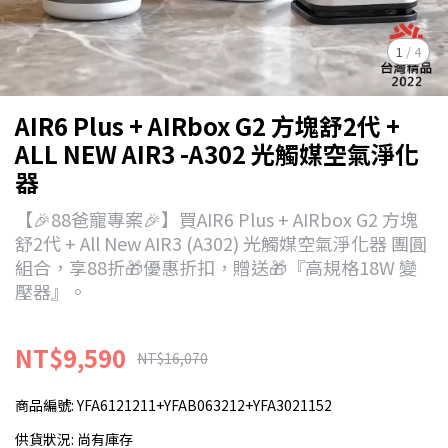
1
/
4
AIR6 Plus + AIRbox G2 方塊舒2代 +
ALL NEW AIR3 -A302 光觸媒空氣淨化
器
【🎉88爸寵專案🎉】買AIR6 Plus + AIRbox G2 方塊
舒2代 + All New AIR3 (A302) 光觸媒空氣淨化器 團圓
組合，享88折🎁優惠折扣，贈送🎁『高規格18W 變
壓器』。
NT$9,590
NT$16,070
商品編號:
YFA6121211+YFAB063212+YFA3021152
供貨狀況:
尚有庫存