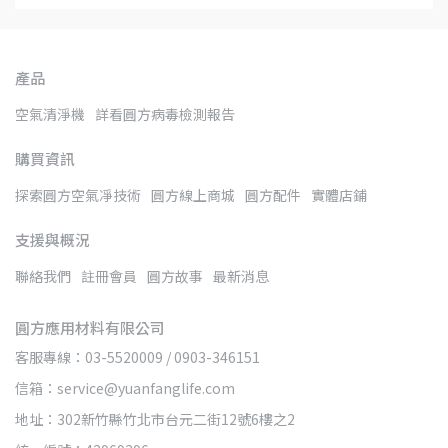
產品
空氣清淨機
詳看圓方病毒檢測報告
購買資訊
探索圓方空氣凈技術
圓方線上商城
圓方配件
實體店鋪
支援與概況
聯絡我們
註冊會員
圓方故事
最新消息
圓方應用材料有限公司
客服專線：03-5520009 / 0903-346151
信箱：service@yuanfanglife.com
地址：302新竹縣竹北市台元二街12號6樓之2