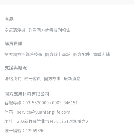
產品
空氣清淨機
詳看圓方病毒檢測報告
購買資訊
探索圓方空氣凈技術
圓方線上商城
圓方配件
實體店鋪
支援與概況
聯絡我們
註冊會員
圓方故事
最新消息
圓方應用材料有限公司
客服專線：03-5520009 / 0903-346151
信箱：service@yuanfanglife.com
地址：302新竹縣竹北市台元二街12號6樓之2
統一編號：42969396