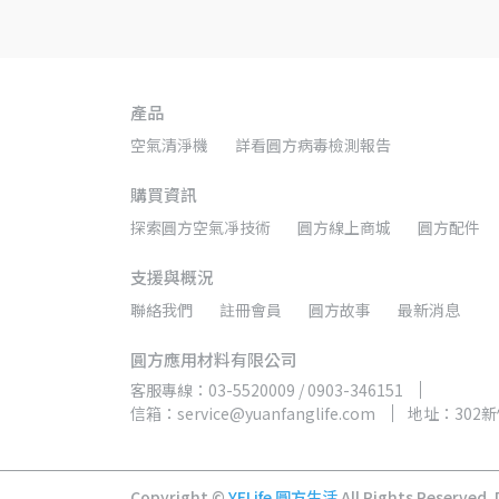
產品
空氣清淨機
詳看圓方病毒檢測報告
購買資訊
探索圓方空氣凈技術
圓方線上商城
圓方配件
支援與概況
聯絡我們
註冊會員
圓方故事
最新消息
圓方應用材料有限公司
客服專線：03-5520009 / 0903-346151
信箱：service@yuanfanglife.com
地址：302
Copyright ©
YFLife 圓方生活
All Rights Reserved.