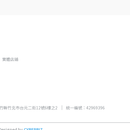
實體店鋪
新竹縣竹北市台元二街12號6樓之2
統一編號：42969396
Designed by
CYBERBIZ
.