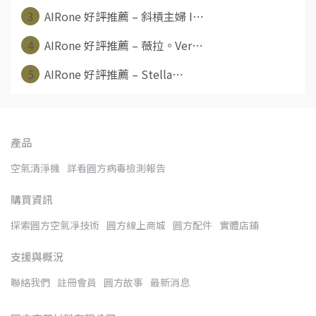
3
AIRone 好評推薦 – 斜槓主婦 I⋯
4
AIRone 好評推薦 – 薇拉。Ver⋯
5
AIRone 好評推薦 – Stella⋯
產品
空氣清淨機
詳看圓方病毒檢測報告
購買資訊
探索圓方空氣凈技術
圓方線上商城
圓方配件
實體店鋪
支援與概況
聯絡我們
註冊會員
圓方故事
最新消息